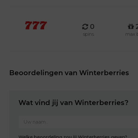
0
spins
max 
Beoordelingen van Winterberries
Wat vind jij van Winterberries?
Welke beoordeling zou jij Winterberries geven?