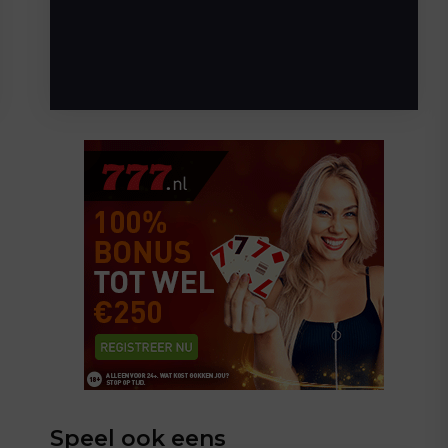
Speel ook eens