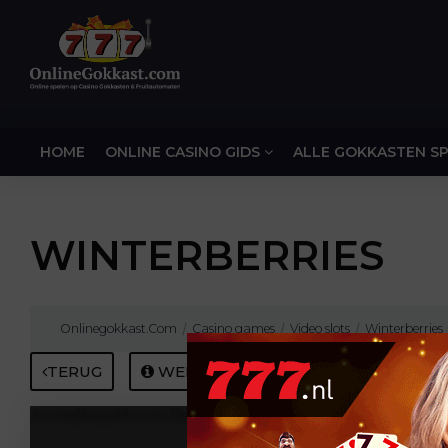
HOME
ONLINE CASINO GIDS
ALLE GOKKASTEN S
WINTERBERRIES
Onlinegokkast.Com
Casino games
Video slots
Winterberries
TERUG
WERKT HET NIET?