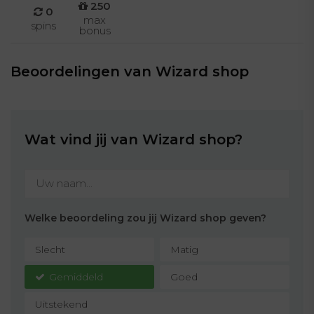
250
0
max
spins
bonus
Beoordelingen van Wizard shop
Wat vind jij van Wizard shop?
Welke beoordeling zou jij Wizard shop geven?
Slecht
Matig
Gemiddeld
Goed
Uitstekend