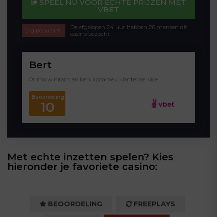
SPEEL NU VOOR ECHTE PRIJZEN MET
VBET
De afgelopen 24 uur hebben 26 mensen dit
Erg populair!!
casino bezocht
Bert
Prima winkans en behulpzamek klantenservice
Beoordeling:
10
Met echte inzetten spelen? Kies
hieronder je favoriete casino:
BEOORDELING
FREEPLAYS