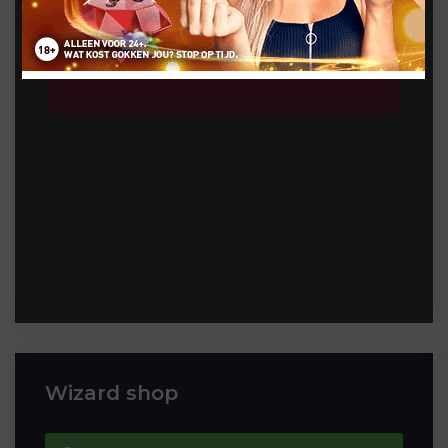
Voor dit spel dien je
18 jaar of ouder te zijn
JA
NEE
Wizard shop