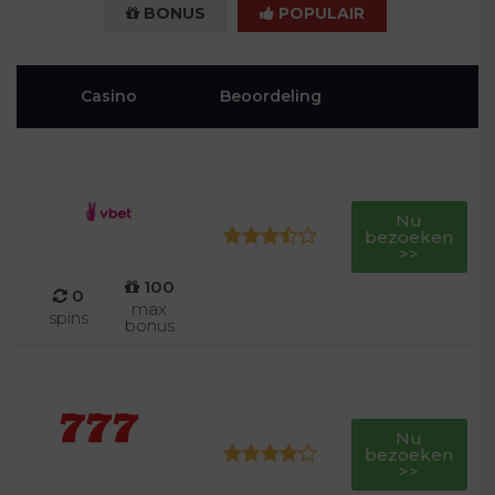
BONUS
POPULAIR
Casino
Beoordeling
Nu
bezoeken
>>
100
0
max
spins
bonus
Nu
bezoeken
>>