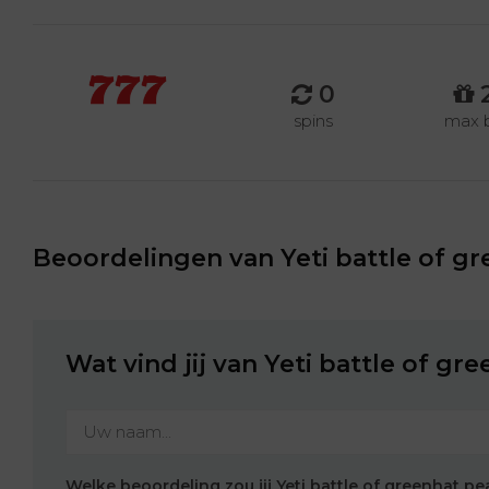
0
spins
max 
Beoordelingen van Yeti battle of g
Wat vind jij van Yeti battle of gr
Welke beoordeling zou jij Yeti battle of greenhat p