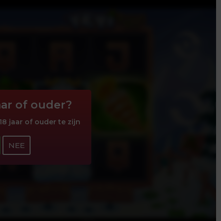
aar of ouder?
18 jaar of ouder te zijn
NEE