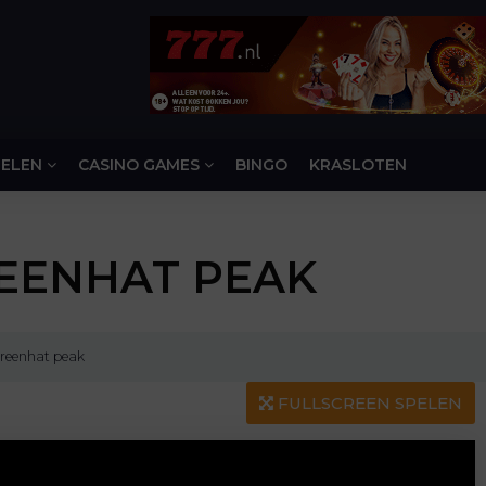
PELEN
CASINO GAMES
BINGO
KRASLOTEN
REENHAT PEAK
 greenhat peak
FULLSCREEN SPELEN