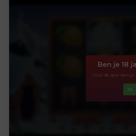
Ben je 18 j
Voor dit spel dien je
JA