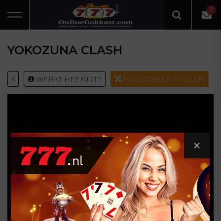
0
HOME
YOKOZUNA CLASH
ONLINE CASINO GIDS
WERKT HET NIET?
FULLSCREEN SPELEN
ALLE GOKKASTEN SPELEN
CASINO GAMES
BINGO
KRASLOTEN
Ben je 18 jaar of ouder?