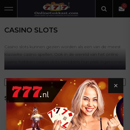
0
HOME
CASINO SLOTS
ONLINE CASINO GIDS
Casino slots kunnen gezien worden als een van de meest
ALLE GOKKASTEN SPELEN
klassieke casino spellen. Ook in de wereld van het online
casino hebben casino slots inmiddels hun plek ingenomen.
CASINO GAMES
Op onze website vind je talloze soorten casino slots. Voor
ieder wat wils!
BINGO
LEES MEER
KRASLOTEN
Spellen lijst