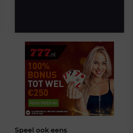
Speel ook eens