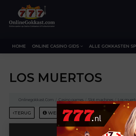
HOME
ONLINE CASINO GIDS
ALLE GOKKASTEN S
LOS MUERTOS
Onlinegokkast.Com
Casino games
Slot machines
Los muert
TERUG
WERKT HET NIET?