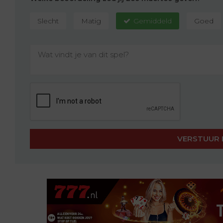
Slecht
Matig
Gemiddeld
Goed