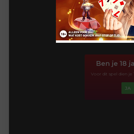
Ben je 18 j
Voor dit spel dien je
JA