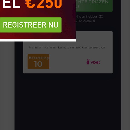
SPEEL NU VOOR ECHTE PRIJZEN
MET VBET
De afgelopen 24 uur hebben 30
Erg populair!!
mensen dit casino bezocht
Bert
Prima winkans en behulpzamek klantenservice
Beoordeling:
10