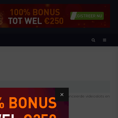
van klassieke fruitautomaten tot geavanceerde videoslots en
n de kansspelindustrie gemaakt.