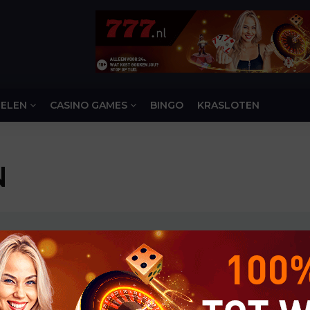
PELEN
CASINO GAMES
BINGO
KRASLOTEN
N
bod en betrouwbaarheid. Het casino biedt voor ieder wat wils: 
ie voor innovatie en kwaliteit heeft hen tot een van de leiders i