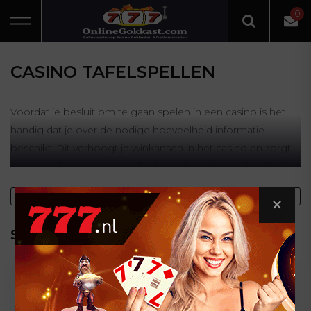
0
HOME
CASINO TAFELSPELLEN
ONLINE CASINO GIDS
Voordat je besluit om te gaan spelen in een casino is het
ALLE GOKKASTEN SPELEN
handig dat je over de nodige hoeveelheid informatie
beschikt. Dit verhoogt je winkansen in het casino en zorgt
CASINO GAMES
er bovendien voor dat je alles beter begrijpt. In dit artikel
staan we stil bij de categorie tafel spellen uit het casino. We
BINGO
LEES MEER
bespreken hierin twee van de meest populaire tafel spellen
aller tijden, namelijk: Baccarat en Poker.
KRASLOTEN
Spellen lijst