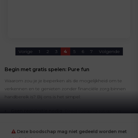
Vorige
1
2
3
4
5
6
7
Volgende
Begin met gratis spelen: Pure fun
Waarom zou je je beperken als de mogelijkheid om te
verkennen en te genieten zonder financiële zorg binnen
handbereik is? Bij ons is het simpel:
Geen registratie nodig
: Direct toegang tot games
zonder de noodzaak voor een account.
Geen financiële verplichting
: Echt gratis, zonder kleine
Deze boodschap mag niet gedeeld worden met
lettertjes.