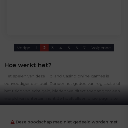
Vorige
1
2
3
4
5
6
7
Volgende
Hoe werkt het?
Het spelen van deze Holland Casino online games is
eenvoudiger dan ooit. Zonder het gedoe van registratie of
het risico van echt geld, bieden we direct toegang tot een
wereld van entertainment. Je hoeft alleen onze pagina te
bezoeken, een spel naar keuze te selecteren, en je bent
klaar om de rollen te laten draaien of in te zetten bij
blackjack. Zo simpel is het!
Deze boodschap mag niet gedeeld worden met