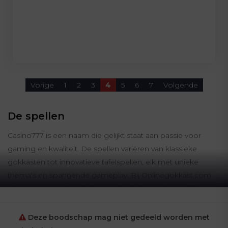
Vorige
1
2
3
4
5
6
7
Volgende
De spellen
Casino777 is een naam die gelijkt staat aan passie voor
gaming en kwaliteit. De spellen variëren van klassieke
gokkasten tot innovatieve tafelspellen, elk met unieke
thema's en spannende gameplay. Bij Onlinegokkast.com
zijn we trots om je enkele van de allerbeste Casino777
spellen te kunnen aanbieden.
Deze boodschap mag niet gedeeld worden met
Populaire spellen om nu te proberen