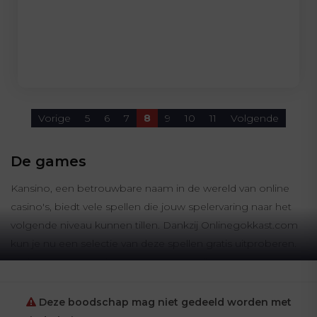
Vorige
5
6
7
8
9
10
11
Volgende
De games
Kansino, een betrouwbare naam in de wereld van online
casino's, biedt vele spellen die jouw spelervaring naar het
volgende niveau kunnen tillen. Dankzij Onlinegokkast.com
kun je nu een selectie van deze spellen gratis uitproberen.
Dit betekent dat je kunt genieten van alle opwinding
zonder ooit een storting te hoeven doen.
Deze boodschap mag niet gedeeld worden met
De pluspunten