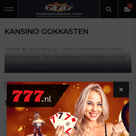
0
HOME
KANSINO GOKKASTEN
ONLINE CASINO GIDS
Ontdek de opwinding van casino entertainment zonder
ALLE GOKKASTEN SPELEN
geld uit te geven. Bij Onlinegokkast.com bieden we je de
kans om de allerbeste Kansino games te spelen – en dat
CASINO GAMES
volkomen gratis. Lees verder en ontdek hoe je mee kunt
doen met het plezier!
BINGO
LEES MEER
KRASLOTEN
Spellen lijst