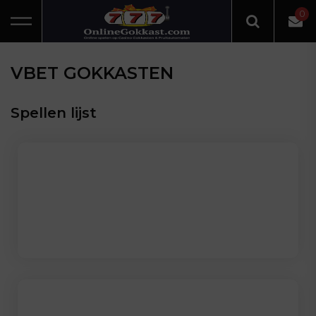
0
HOME
VBET GOKKASTEN
ONLINE CASINO GIDS
Spellen lijst
ALLE GOKKASTEN SPELEN
CASINO GAMES
BINGO
KRASLOTEN