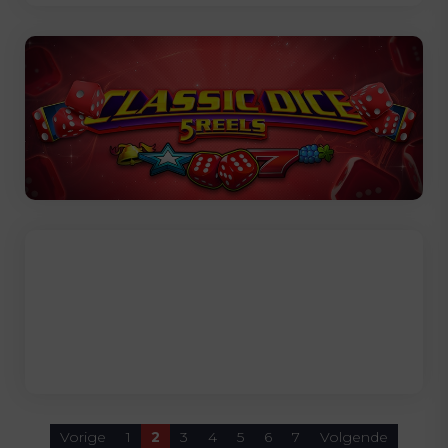
Vorige
1
2
3
4
5
6
7
Volgende